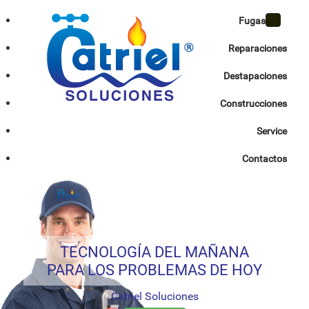
Fugas
Toggle
navigat
Reparaciones
Destapaciones
Construcciones
Service
Contactos
TECNOLOGÍA DEL MAÑANA
PARA LOS PROBLEMAS DE HOY
Catriel Soluciones